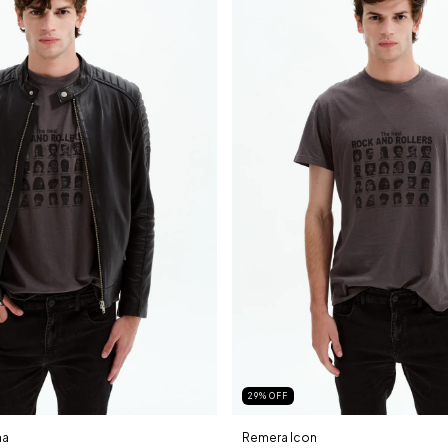
29
%
OFF
na
Remera Icon