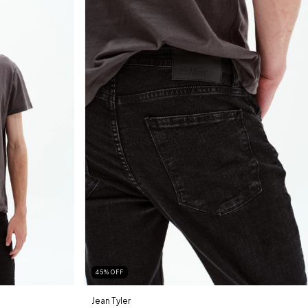
45
%
OFF
Jean Tyler