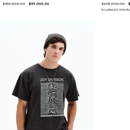
$185.000,00
$99.000,00
$698.000,00
6
cuotas sin interé