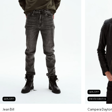
36
%
OFF
46
%
OFF
ENVÍO GRATIS
Jean Bill
Campera Dayto